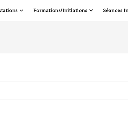
stations
Formations/Initiations
Séances In