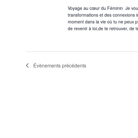
.
É
e
Voyage au cœur du Féminin Je vous
v
v
transformations et des connexions int
è
moment dans la vie où tu ne peux 
u
n
de revenir à toi,de te retrouver, de 
e
e
s
m
É
e
v
n
è
Évènements
précédents
t
s
n
p
e
a
m
r
e
m
n
o
t
t
s
-
c