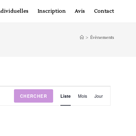
dividuelles
Inscription
Avis
Contact
>
Évènements
N
CHERCHER
Liste
Mois
Jour
a
v
i
g
a
t