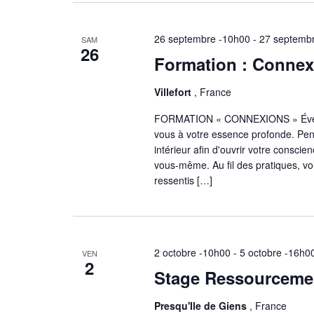
é
m
c
l
o
h
26 septembre -10h00
-
27 septemb
SAM
e
t
26
e
c
Formation : Connex
-
e
t
c
t
Villefort
, France
i
l
n
o
é
FORMATION « CONNEXIONS » Éveillez
a
n
.
vous à votre essence profonde. Pe
n
v
R
intérieur afin d'ouvrir votre conscie
e
vous-même. Au fil des pratiques, vo
e
i
ressentis […]
z
c
g
u
h
a
n
e
t
e
r
i
d
2 octobre -10h00
-
5 octobre -16h0
c
VEN
2
o
a
h
Stage Ressourcemen
n
t
e
e
d
r
Presqu'Ile de Giens
, France