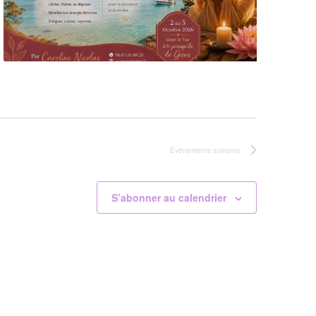
t
Évènements
suivants
S’abonner au calendrier