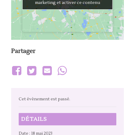
marketing et activer ce contenu
marketing et activer ce contenu
Cet évènement est passé.
DÉTAILS
Date :
18 mai 2023