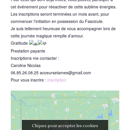
cet événement pour réeactiver de cette sublime énergies.
Les inscriptions seront terminées un mois avant, pour
commencer l’initiation en possession du Fascicule.
Je suis tellement heureuse de vous accompagner lors de
cette journée magique remplie d’amour.
Gratitude
Prestation payante
Inscriptions me contacter :
Caroline Nicolas
06.85.26.08.25 acoeursetames@gmail.com
Pour vous inscrire :
Inscription
Cliquez pour accepter les cookies
Cliquez pour accepter les cookies