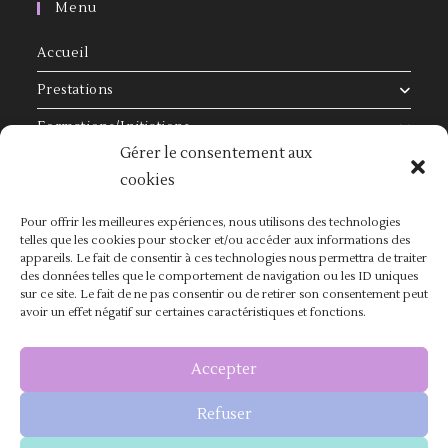
Menu
Accueil
Prestations
Formations/Initiations
Gérer le consentement aux
Séances Individuelles
cookies
Inscription
Pour offrir les meilleures expériences, nous utilisons des technologies
Avis
telles que les cookies pour stocker et/ou accéder aux informations des
appareils. Le fait de consentir à ces technologies nous permettra de traiter
Contact
des données telles que le comportement de navigation ou les ID uniques
sur ce site. Le fait de ne pas consentir ou de retirer son consentement peut
avoir un effet négatif sur certaines caractéristiques et fonctions.
Me Suivre
Accepter
Refuser
S’ouvre
S’ouvre